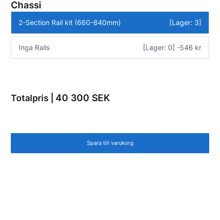
Chassi
2-Section Rail kit (660-840mm)
[Lager: 3]
Inga Rails
[Lager: 0] -546 kr
40 300 SEK
Totalpris |