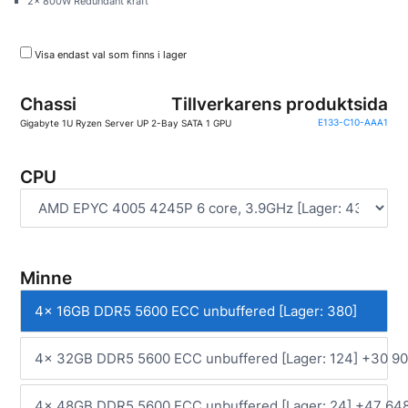
2x 800W Redundant kraft
Visa endast val som finns i lager
Chassi
Tillverkarens produktsida
Gigabyte 1U Ryzen Server UP 2-Bay SATA 1 GPU
E133-C10-AAA1
CPU
Minne
4x 16GB DDR5 5600 ECC unbuffered [Lager: 380]
4x 32GB DDR5 5600 ECC unbuffered [Lager: 124] +30 90
4x 48GB DDR5 5600 ECC unbuffered [Lager: 24] +47 648