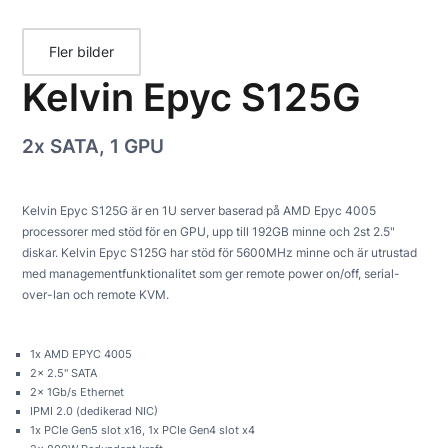
Fler bilder
Kelvin Epyc S125G
2x SATA, 1 GPU
Kelvin Epyc S125G är en 1U server baserad på AMD Epyc 4005
processorer med stöd för en GPU, upp till 192GB minne och 2st 2.5"
diskar. Kelvin Epyc S125G har stöd för 5600MHz minne och är utrustad
med managementfunktionalitet som ger remote power on/off, serial-
over-lan och remote KVM.
1x AMD EPYC 4005
2x 2.5" SATA
2x 1Gb/s Ethernet
IPMI 2.0 (dedikerad NIC)
1x PCIe Gen5 slot x16, 1x PCIe Gen4 slot x4